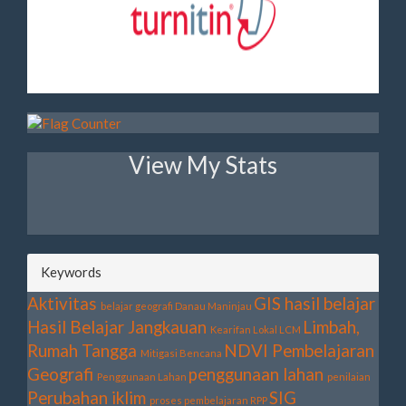
View My Stats
Keywords
Aktivitas
GIS
hasil belajar
belajar geografi
Danau Maninjau
Hasil Belajar
Jangkauan
Limbah,
Kearifan Lokal
LCM
Rumah Tangga
NDVI
Pembelajaran
Mitigasi Bencana
Geografi
penggunaan lahan
Penggunaan Lahan
penilaian
Perubahan iklim
SIG
proses pembelajaran
RPP