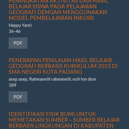
PENINGKATAN AKTIVITAS DAN HASIL
BELAJAR SISWA PADA PELAJARAN
GEOGRAFI DENGAN MENGGUNAKAN
MODEL PEMBELAJARAN INKUIRI
Heppy Yanti
36-46
Requires Subscription
PDF
PENERAPAN PENILAIAN HASIL BELAJAR
GEOGRAFI BERBASIS KURIKULUM 2013 DI
SMA NEGERI KOTA PADANG
asep asep, Rahmanelli rahmanelli, nofrion dion
189
Requires Subscription
PDF
IDENTIFIKASI FISIK BUMI UNTUK
MEMETAKAN SUMBER – SUMBER BELAJAR
BERBASIS LINGKUNGAN DI KABUPATEN