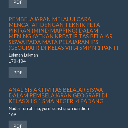
Requires Subscription
PDF
PEMBELAJARAN MELALUI CARA
MENCATAT DENGAN TEKNIK PETA
PIKIRAN (MIND MAPPING) DALAM
MENINGKATKAN KREATIFITAS BELAJAR
SISWA PADA MATA PELAJARAN IPS
(GEOGRAFI) DI KELAS VIII.4 SMP N 1 PANTI
Lukman Lukman
178-184
Requires Subscription
PDF
ANALISIS AKTIVITAS BELAJAR SISWA
DALAM PEMBELAJARAN GEOGRAFI DI
KELAS X IIS 1 SMA NEGERI 4 PADANG
Nadia Turrahima, yurni suasti, nofrion dion
169
Requires Subscription
PDF