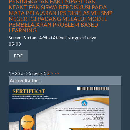
PENINGKATAN PARTISIPASI DAN
KEAKTIFAN SISWA BERDISKUSI PADA
MATA PELAJARAN IPS DIKELAS VIII SMP
NEGERI 13 PADANG MELALUI MODEL
PEMBELAJARAN PROBLEM BASED
LEARNING
Surtani Surtani, Afdhal Afdhal, Nurgustri adya
85-93
Requires Subscription
PDF
1 - 25 of 25 items
1
2
>
>>
Accreditation :