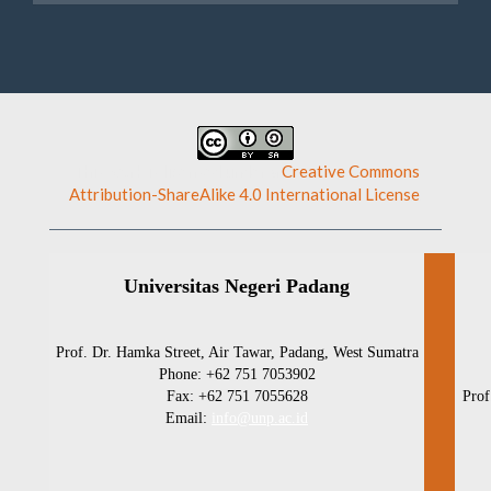
This work is licensed under a
Creative Commons
Attribution-ShareAlike 4.0 International License
.
Universitas Negeri Padang
Prof. Dr. Hamka Street, Air Tawar, Padang, West Sumatra
Phone: +62 751 7053902
Fax: +62 751 7055628
Prof
Email:
info@unp.ac.id