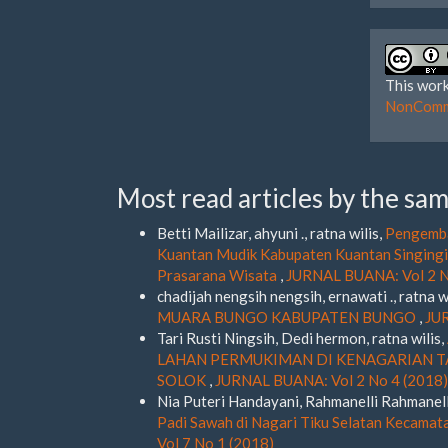
This work
NonComme
Most read articles by the sam
Betti Mailizar, ahyuni ., ratna wilis,
Pengemba
Kuantan Mudik Kabupaten Kuantan Singingi 
Prasarana Wisata
,
JURNAL BUANA: Vol 2 N
chadijah nengsih nengsih, ernawati ., ratna w
MUARA BUNGO KABUPATEN BUNGO
,
JUR
Tari Rusti Ningsih, Dedi hermon, ratna wilis,
LAHAN PERMUKIMAN DI KENAGARIAN 
SOLOK
,
JURNAL BUANA: Vol 2 No 4 (2018)
Nia Puteri Handayani, Rahmanelli Rahmanell
Padi Sawah di Nagari Tiku Selatan Kecama
Vol 7 No 1 (2018)