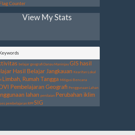
View My Stats
Keywords
tivitas
GIS
hasil
belajar geografi
Danau Maninjau
lajar
Hasil Belajar
Jangkauan
Kearifan Lokal
Limbah, Rumah Tangga
M
Mitigasi Bencana
DVI
Pembelajaran Geografi
Penggunaan Lahan
nggunaan lahan
Perubahan iklim
penilaian
SIG
ses pembelajaran
RPP