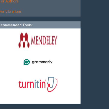
For Authors
For Librarians
ecommended Tools :