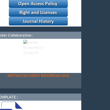
der Collaboration :
IKATAN GEOGRAF INDONESIA (IGI)
EMPLATE :