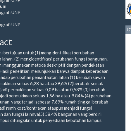
le
uni
ografi UNP
ent
ografi UNP
J
act
ini bertujuan untuk (1) mengidentifikasi perubahan
lahan. (2) mengidentifikasi perubahan fungsi bangunan.
ini menggunakan metode deskriptif dengan pendekatan
. Hasil penelitian menunjukkan bahwa dampak keberadaan
hadap perubahan pemanfaatan lahan (1) berubah sawah
mukiman seluas 6,28 ha atau 39,6% (2)berubah semak
jadi permukiman seluas 0,09 ha atau 0,58% (3) berubah
jadi permukiman seluas 1,56 ha atau 9,84% (4) perubahan
unan yang terjadi sebesar 7,69% rumah tinggal berubah
adi rumh kost/kontrakan ataupun menjadi fungsi
 dan fungsi lainnya(5) 58,4% bangunan yang berdiri
ampus difungsikn untuk penyediaan kebutuhan kampus.