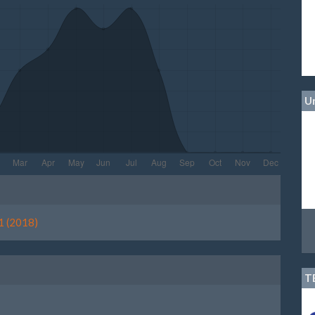
Un
le
ls
1 (2018)
T