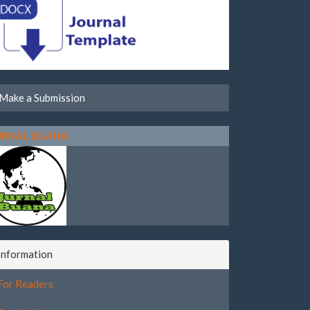
Make a Submission
URNAL BUANA:
Information
For Readers