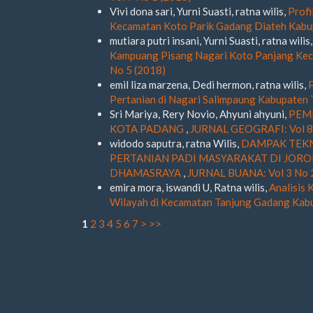
Vivi dona sari, Yurni Suasti, ratna wilis,
Profi
Kecamatan Koto Parik Gadang Diateh Kabu
mutiara putri insani, Yurni Suasti, ratna wilis
Kampuang Pisang Nagari Koto Panjang Ke
No 5 (2018)
emil liza marzena, Dedi hermon, ratna wilis,
Pertanian di Nagari Salimpaung Kabupaten
Sri Mariya, Rery Novio, Ahyuni ahyuni,
PEM
KOTA PADANG
,
JURNAL GEOGRAFI: Vol 8 
widodo saputra, ratna Wilis,
DAMPAK TEKN
PERTANIAN PADI MASYARAKAT DI JORO
DHAMASRAYA
,
JURNAL BUANA: Vol 3 No 
emira mora, iswandi U, Ratna wilis,
Analisis
Wilayah di Kecamatan Tanjung Gadang Kabu
1
2
3
4
5
6
7
>
>>