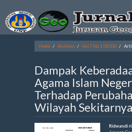
Quick
jump
to
page
Home
Archives
Vol 7 No 1 (2018)
Arti
content
Main
Dampak Keberadaan
Navigation
Main
Agama Islam Negeri
Content
Sidebar
Terhadap Perubaha
Wilayah Sekitarny
Article
Main
Ridwandi r
Jurusan Ge