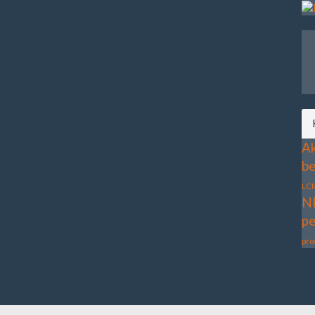
Ak
be
LC
N
pe
pro