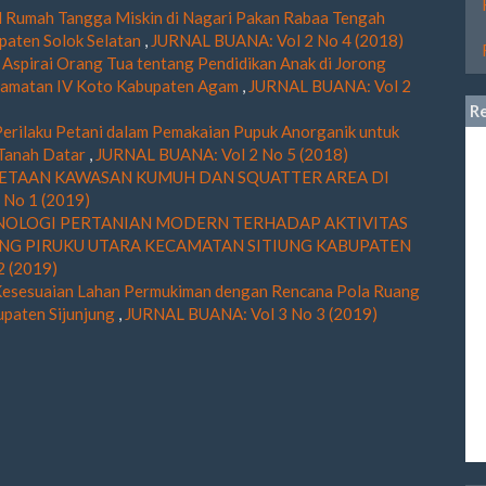
l Rumah Tangga Miskin di Nagari Pakan Rabaa Tengah
paten Solok Selatan
,
JURNAL BUANA: Vol 2 No 4 (2018)
,
Aspirai Orang Tua tentang Pendidikan Anak di Jorong
camatan IV Koto Kabupaten Agam
,
JURNAL BUANA: Vol 2
R
Perilaku Petani dalam Pemakaian Pupuk Anorganik untuk
 Tanah Datar
,
JURNAL BUANA: Vol 2 No 5 (2018)
ETAAN KAWASAN KUMUH DAN SQUATTER AREA DI
No 1 (2019)
OLOGI PERTANIAN MODERN TERHADAP AKTIVITAS
NG PIRUKU UTARA KECAMATAN SITIUNG KABUPATEN
2 (2019)
 Kesesuaian Lahan Permukiman dengan Rencana Pola Ruang
paten Sijunjung
,
JURNAL BUANA: Vol 3 No 3 (2019)