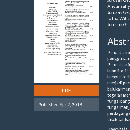
Sidebar
Artic
Ahyuni ahy
Jurusan Ge
Cont
ratna Wilis
Jurusan Ge
Abstr
Penelitian 
penggunaan 
Penelitian 
kuantitatif
kampus ter
menjadi per
belukar men
PDF
tegalan men
fungsi bang
Published
Apr 2, 2018
fungsi menj
perdagangan
disekitar k
Downloads