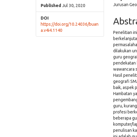
Jurusan Geo
Cont
Published
Jul 30, 2020
DOI
Abstr
https://doi.org/10.24036/buan
a.v4i4.1140
Penelitian i
berkelanjut
permasalaha
dilakukan u
guru geograf
pendekatan 
wawancara s
Hasil peneli
geografi SM
baik, aspek 
Hambatan ya
pengembanga
guru, kuran
profesi berk
beberapa gu
komputer/la
penulisan ka
ini adalah g