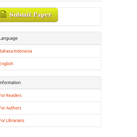
Language
Bahasa Indonesia
English
Information
For Readers
For Authors
For Librarians