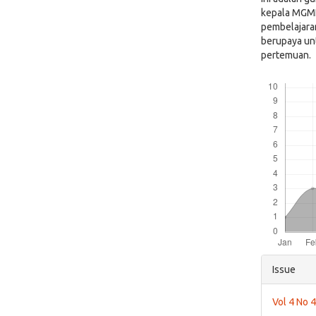
kepala MGMP
pembelajara
berupaya un
pertemuan.
Downloads
Articl
Issue
Detai
Vol 4 No 