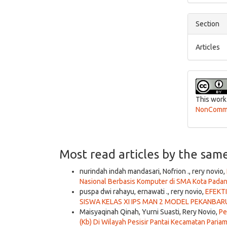
Section
Articles
This work
NonCommer
Most read articles by the sam
nurindah indah mandasari, Nofrion ., rery novio,
Nasional Berbasis Komputer di SMA Kota Pada
puspa dwi rahayu, ernawati ., rery novio,
EFEKT
SISWA KELAS XI IPS MAN 2 MODEL PEKANBA
Maisyaqinah Qinah, Yurni Suasti, Rery Novio,
Pe
(Kb) Di Wilayah Pesisir Pantai Kecamatan Paria