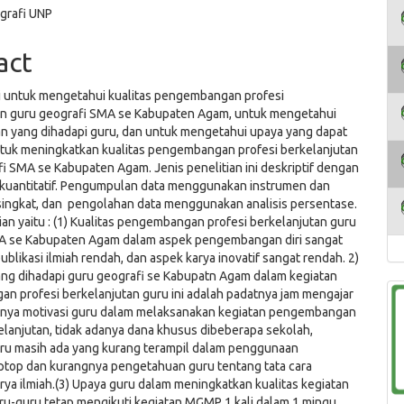
grafi UNP
ent
act
ni untuk mengetahui kualitas pengembangan profesi
an guru geografi SMA se Kabupaten Agam, untuk mengetahui
n yang dihadapi guru, dan untuk mengetahui upaya yang dapat
ntuk meningkatkan kualitas pengembangan profesi berkelanjutan
i SMA se Kabupaten Agam. Jenis penelitian ini deskriptif dengan
kuantitatif. Pengumpulan data menggunakan instrumen dan
ingkat, dan pengolahan data menggunakan analisis persentase.
tian yaitu : (1) Kualitas pengembangan profesi berkelanjutan guru
A se Kabupaten Agam dalam aspek pengembangan diri sangat
publikasi ilmiah rendah, dan aspek karya inovatif sangat rendah. 2)
ng dihadapi guru geografi se Kabupatn Agam dalam kegiatan
n profesi berkelanjutan guru ini adalah padatnya jam mengajar
gnya motivasi guru dalam melaksanakan kegiatan pengembangan
elanjutan, tidak adanya dana khusus dibeberapa sekolah,
ru masih ada yang kurang terampil dalam penggunaan
ptop dan kurangnya pengetahuan guru tentang tata cara
rya ilmiah.(3) Upaya guru dalam meningkatkan kualitas kegiatan
uru-guru tetap mengikuti kegiatan MGMP 1 kali dalam 1 mingu,