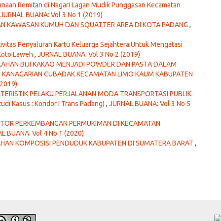
naan Remitan di Nagari Lagan Mudik Punggasan Kecamatan
JURNAL BUANA: Vol 3 No 1 (2019)
N KAWASAN KUMUH DAN SQUATTER AREA DI KOTA PADANG
,
ivitas Penyaluran Kartu Keluarga Sejahtera Untuk Mengatasi
 Koto Laweh
,
JURNAL BUANA: Vol 3 No 2 (2019)
AHAN BIJI KAKAO MENJADI POWDER DAN PASTA DALAM
 KANAGARIAN CUBADAK KECAMATAN LIMO KAUM KABUPATEN
(2019)
KTERISTIK PELAKU PERJALANAN MODA TRANSPORTASI PUBLIK
i Kasus : Koridor I Trans Padang)
,
JURNAL BUANA: Vol 3 No 5
KTOR PERKEMBANGAN PERMUKIMAN DI KECAMATAN
L BUANA: Vol 4 No 1 (2020)
HAN KOMPOSISI PENDUDUK KABUPATEN DI SUMATERA BARAT
,