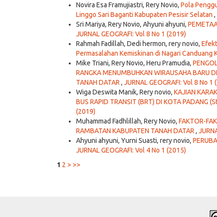
Novira Esa Framujiastri, Rery Novio,
Pola Penggu
Linggo Sari Baganti Kabupaten Pesisir Selatan
,
Sri Mariya, Rery Novio, Ahyuni ahyuni,
PEMETAA
JURNAL GEOGRAFI: Vol 8 No 1 (2019)
Rahmah Fadillah, Dedi hermon, rery novio,
Efekt
Permasalahan Kemiskinan di Nagari Canduang
Mike Triani, Rery Novio, Heru Pramudia,
PENGOL
RANGKA MENUMBUHKAN WIRAUSAHA BARU DI
TANAH DATAR
,
JURNAL GEOGRAFI: Vol 8 No 1 
Wiga Deswita Manik, Rery novio,
KAJIAN KARA
BUS RAPID TRANSIT (BRT) DI KOTA PADANG (Stud
(2019)
Muhammad Fadhlillah, Rery Novio,
FAKTOR-FA
RAMBATAN KABUPATEN TANAH DATAR
,
JURNA
Ahyuni ahyuni, Yurni Suasti, rery novio,
PERUBA
JURNAL GEOGRAFI: Vol 4 No 1 (2015)
1
2
>
>>