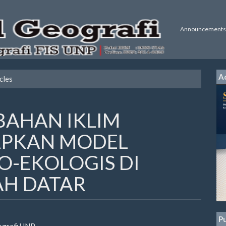
Announcements
Ac
cles
BAHAN IKLIM
PKAN MODEL
O-EKOLOGIS DI
AH DATAR
Pu
ografi UNP