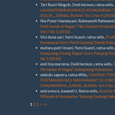
Tari Rusti Ningsih, Dedi hermon, ratna wilis,
LAHAN PERMUKIMAN DI KENAGARIAN 
SOLOK
,
JURNAL BUANA: Vol 2 No 4 (2018)
Nia Puteri Handayani, Rahmanelli Rahmanell
Padi Sawah di Nagari Tiku Selatan Kecama
Vol 7 No 1 (2018)
Vivi dona sari, Yurni Suasti, ratna wilis,
Profi
Kecamatan Koto Parik Gadang Diateh Kabu
mutiara putri insani, Yurni Suasti, ratna wilis
Kampuang Pisang Nagari Koto Panjang Ke
No 5 (2018)
emil liza marzena, Dedi hermon, ratna wilis,
Pertanian di Nagari Salimpaung Kabupaten
widodo saputra, ratna Wilis,
DAMPAK TEKN
PERTANIAN PADI MASYARAKAT DI JORO
DHAMASRAYA
,
JURNAL BUANA: Vol 3 No 
emira mora, iswandi U, Ratna wilis,
Analisis
Wilayah di Kecamatan Tanjung Gadang Kabu
1
2
3
>
>>