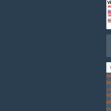
Ak
be
LC
N
pe
pro