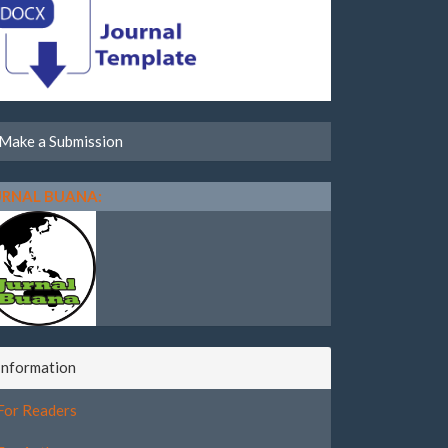
Make a Submission
URNAL BUANA:
Information
For Readers