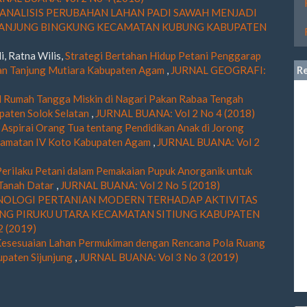
ANALISIS PERUBAHAN LAHAN PADI SAWAH MENJADI
TANJUNG BINGKUNG KECAMATAN KUBUNG KABUPATEN
i, Ratna Wilis,
Strategi Bertahan Hidup Petani Penggarap
tan Tanjung Mutiara Kabupaten Agam
,
JURNAL GEOGRAFI:
R
l Rumah Tangga Miskin di Nagari Pakan Rabaa Tengah
paten Solok Selatan
,
JURNAL BUANA: Vol 2 No 4 (2018)
,
Aspirai Orang Tua tentang Pendidikan Anak di Jorong
camatan IV Koto Kabupaten Agam
,
JURNAL BUANA: Vol 2
Perilaku Petani dalam Pemakaian Pupuk Anorganik untuk
 Tanah Datar
,
JURNAL BUANA: Vol 2 No 5 (2018)
OLOGI PERTANIAN MODERN TERHADAP AKTIVITAS
NG PIRUKU UTARA KECAMATAN SITIUNG KABUPATEN
2 (2019)
 Kesesuaian Lahan Permukiman dengan Rencana Pola Ruang
paten Sijunjung
,
JURNAL BUANA: Vol 3 No 3 (2019)