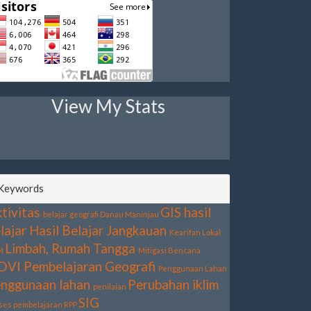
View My Stats
Keywords
tivitas
GIS
hasil
belajar geografi
Danau Maninjau
lajar
Hasil Belajar
Jangkauan
Kearifan Lokal
Limbah, Rumah Tangga
M
Mitigasi Bencana
DVI
Pembelajaran Geografi
Penggunaan Lahan
nggunaan lahan
Perubahan iklim
penilaian
SIG
ses pembelajaran
RPP