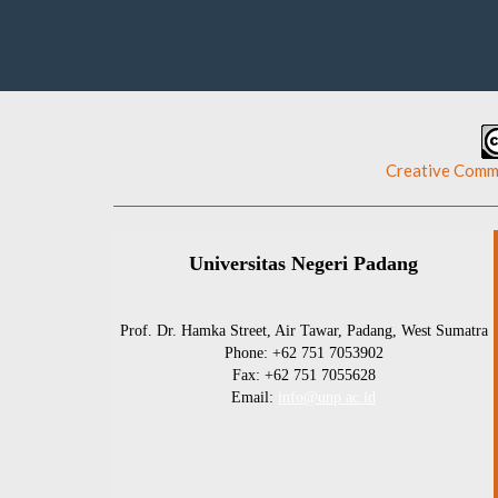
This work is licensed under a
Creative Commo
Universitas Negeri Padang
Prof. Dr. Hamka Street, Air Tawar, Padang, West Sumatra
Phone: +62 751 7053902
Fax: +62 751 7055628
Email:
info@unp.ac.id