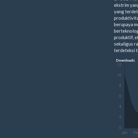
ekstrim yan
yang terdet
produktivit
berupaya m
berteknolog
produktif, e
sekaligus r
terdeteksi 
Downloads