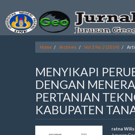
Quick
jump
to
page
Home
Archives
Vol 3 No 2 (2014)
Arti
content
Main
MENYIKAPI PERU
Navigation
Main
DENGAN MENERA
Content
Sidebar
PERTANIAN TEKN
KABUPATEN TAN
Article
Main
ratna Wilis
Jurusan Ge