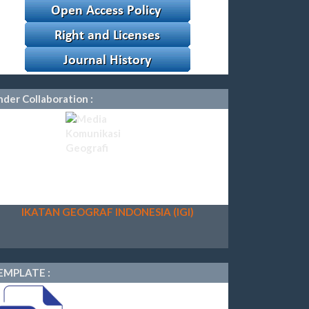
der Collaboration :
IKATAN GEOGRAF INDONESIA (IGI)
EMPLATE :