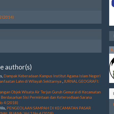
le
ls
2 (2014)
J
e author(s)
is,
Dampak Keberadaan Kampus Institut Agama Islam Negeri
anfaatan Lahn di Wilayah Sekitarnya
,
JURNAL GEOGRAFI:
ngan Objek Wisata Air Terjun Guruh Gemurai di Kecamatan
Berdasarkan Sisi Permintaan dan Ketersediaan Sarana
o 4 (2018)
ilis,
PENGEOLAAN SAMPAH DI KECAMATAN PASAR
NAL BUANA: Vol 2 No 4 (2018)