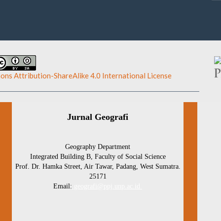
ns Attribution-ShareAlike 4.0 International License
.
Jurnal Geografi
Geography Department
Integrated Building B, Faculty of Social Science
Prof. Dr. Hamka Street, Air Tawar, Padang, West Sumatra.
25171
Email:
geografi@ppj.unp.ac.id