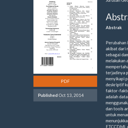
Sidebar
Artic
Cont
Abstr
Abstrak
Perubahan i
akibat dari
sebagai dam
melakukan 
mempertahan
terjadinya 
menyikapi p
PDF
deskriptif 
faktor-fak
Published
Oct 13, 2014
adalah data
menggunak
dan tools a
untuk menam
menunjukkan
ETCCDMI, di