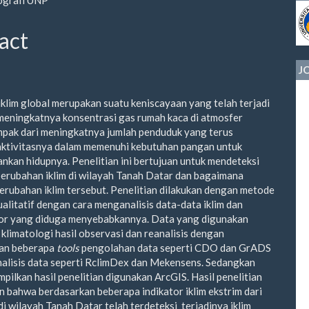
le
ent
act
J
klim global merupakan suatu keniscayaan yang telah terjadi
 meningkatnya konsentrasi gas rumah kaca di atmosfer
pak dari meningkatnya jumlah penduduk yang terus
aktivitasnya dalam memenuhi kebutuhan pangan untuk
kan hidupnya. Penelitian ini bertujuan untuk mendeteksi
perubahan iklim di wilayah Tanah Datar dan bagaimana
erubahan iklim tersebut. Penelitian dilakukan dengan metode
kualitatif dengan cara menganalisis data-data iklim dan
tor yang diduga menyebabkannya. Data yang digunakan
 klimatologi hasil observasi dan reanalisis dengan
an beberapa
tools
pengolahan data seperti CDO dan GrADS
nalisis data seperti RclimDex dan Mekensens. Sedangkan
pilkan hasil penelitian digunakan ArcGIS. Hasil penelitian
 bahwa berdasarkan beberapa indikator iklim ekstrim dari
 wilayah Tanah Datar telah terdeteksi terjadinya iklim