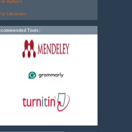
For Authors
For Librarians
ecommended Tools :