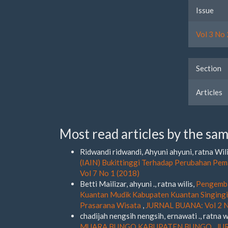
Artic
Issue
Detai
Vol 3 No 
Section
Articles
Most read articles by the sam
Ridwandi ridwandi, Ahyuni ahyuni, ratna Wil
(IAIN) Bukittinggi Terhadap Perubahan Pem
Vol 7 No 1 (2018)
Betti Mailizar, ahyuni ., ratna wilis,
Pengemba
Kuantan Mudik Kabupaten Kuantan Singingi 
Prasarana Wisata
,
JURNAL BUANA: Vol 2 N
chadijah nengsih nengsih, ernawati ., ratna w
MUARA BUNGO KABUPATEN BUNGO
,
JUR