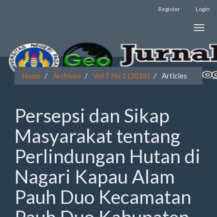
Register
Login
Quick
Toggle
jump
naviga
to
page
Home
Archives
Vol 7 No 1 (2018)
Articles
content
Main
Persepsi dan Sikap
Navigation
Main
Masyarakat tentang
Content
Sidebar
Perlindungan Hutan di
Nagari Kapau Alam
Pauh Duo Kecamatan