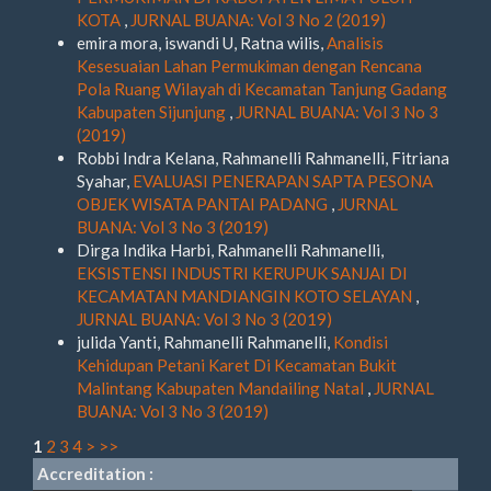
KOTA
,
JURNAL BUANA: Vol 3 No 2 (2019)
emira mora, iswandi U, Ratna wilis,
Analisis
Kesesuaian Lahan Permukiman dengan Rencana
Pola Ruang Wilayah di Kecamatan Tanjung Gadang
Kabupaten Sijunjung
,
JURNAL BUANA: Vol 3 No 3
(2019)
Robbi Indra Kelana, Rahmanelli Rahmanelli, Fitriana
Syahar,
EVALUASI PENERAPAN SAPTA PESONA
OBJEK WISATA PANTAI PADANG
,
JURNAL
BUANA: Vol 3 No 3 (2019)
Dirga Indika Harbi, Rahmanelli Rahmanelli,
EKSISTENSI INDUSTRI KERUPUK SANJAI DI
KECAMATAN MANDIANGIN KOTO SELAYAN
,
JURNAL BUANA: Vol 3 No 3 (2019)
julida Yanti, Rahmanelli Rahmanelli,
Kondisi
Kehidupan Petani Karet Di Kecamatan Bukit
Malintang Kabupaten Mandailing Natal
,
JURNAL
BUANA: Vol 3 No 3 (2019)
1
2
3
4
>
>>
Accreditation :