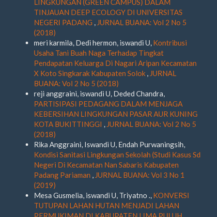
LINGKUNGAN (GREEN CAMPUS) DALAM
TINJAUAN DEEP ECOLOGY DI UNIVERSITAS
NEGERI PADANG
,
JURNAL BUANA: Vol 2 No 5
(2018)
meri karmila, Dedi hermon, iswandi U,
Kontribusi
Usaha Tani Buah Naga Terhadap Tingkat
Pendapatan Keluarga Di Nagari Aripan Kecamatan
X Koto Singkarak Kabupaten Solok
,
JURNAL
BUANA: Vol 2 No 5 (2018)
reji anggraini, iswandi U, Deded Chandra,
PARTISIPASI PEDAGANG DALAM MENJAGA
KEBERSIHAN LINGKUNGAN PASAR AUR KUNING
KOTA BUKITTINGGI
,
JURNAL BUANA: Vol 2 No 5
(2018)
Rika Anggraini, Iswandi U, Endah Purwaningsih,
Kondisi Sanitasi Lingkungan Sekolah (Studi Kasus Sd
Negeri Di Kecamatan Nan Sabaris Kabupaten
Padang Pariaman
,
JURNAL BUANA: Vol 3 No 1
(2019)
Mesa Gusmelia, iswandi U, Triyatno .,
KONVERSI
TUTUPAN LAHAN HUTAN MENJADI LAHAN
PERMUKIMAN DI KABUPATEN LIMA PULUH