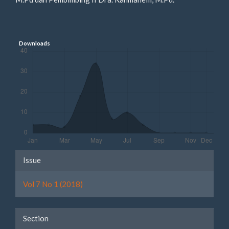
Downloads
Article
Issue
Details
Vol 7 No 1 (2018)
Section