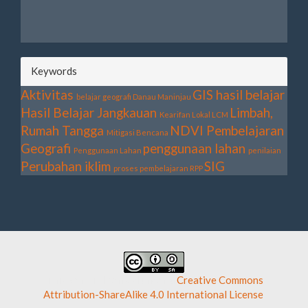
Keywords
Aktivitas
GIS
hasil belajar
belajar geografi
Danau Maninjau
Hasil Belajar
Jangkauan
Limbah,
Kearifan Lokal
LCM
Rumah Tangga
NDVI
Pembelajaran
Mitigasi Bencana
Geografi
penggunaan lahan
Penggunaan Lahan
penilaian
Perubahan iklim
SIG
proses pembelajaran
RPP
This work is licensed under a
Creative Commons
Attribution-ShareAlike 4.0 International License
.