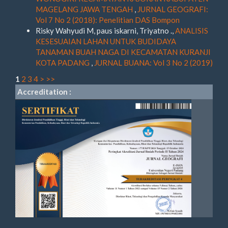
MAGELANG JAWA TENGAH
,
JURNAL GEOGRAFI:
Vol 7 No 2 (2018): Penelitian DAS Bompon
Risky Wahyudi M, paus iskarni, Triyatno .,
ANALISIS
KESESUAIAN LAHAN UNTUK BUDIDAYA
TANAMAN BUAH NAGA DI KECAMATAN KURANJI
KOTA PADANG
,
JURNAL BUANA: Vol 3 No 2 (2019)
1
2
3
4
>
>>
Accreditation :