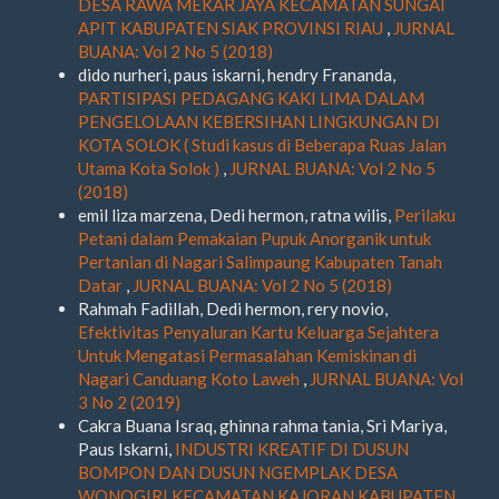
DESA RAWA MEKAR JAYA KECAMATAN SUNGAI
APIT KABUPATEN SIAK PROVINSI RIAU
,
JURNAL
BUANA: Vol 2 No 5 (2018)
dido nurheri, paus iskarni, hendry Frananda,
PARTISIPASI PEDAGANG KAKI LIMA DALAM
PENGELOLAAN KEBERSIHAN LINGKUNGAN DI
KOTA SOLOK ( Studi kasus di Beberapa Ruas Jalan
Utama Kota Solok )
,
JURNAL BUANA: Vol 2 No 5
(2018)
emil liza marzena, Dedi hermon, ratna wilis,
Perilaku
Petani dalam Pemakaian Pupuk Anorganik untuk
Pertanian di Nagari Salimpaung Kabupaten Tanah
Datar
,
JURNAL BUANA: Vol 2 No 5 (2018)
Rahmah Fadillah, Dedi hermon, rery novio,
Efektivitas Penyaluran Kartu Keluarga Sejahtera
Untuk Mengatasi Permasalahan Kemiskinan di
Nagari Canduang Koto Laweh
,
JURNAL BUANA: Vol
3 No 2 (2019)
Cakra Buana Israq, ghinna rahma tania, Sri Mariya,
Paus Iskarni,
INDUSTRI KREATIF DI DUSUN
BOMPON DAN DUSUN NGEMPLAK DESA
WONOGIRI KECAMATAN KAJORAN KABUPATEN