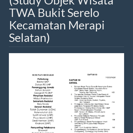
(Study Objek Wisata
TWA Bukit Serelo
Kecamatan Merapi
Selatan)
Article
Sidebar