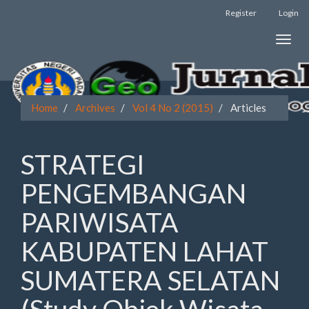
Register
Login
Quick
Toggle
jump
naviga
to
page
Home
Archives
Vol 4 No 2 (2015)
Articles
content
Main
STRATEGI
Navigation
Main
PENGEMBANGAN
Content
Sidebar
PARIWISATA
KABUPATEN LAHAT
SUMATERA SELATAN