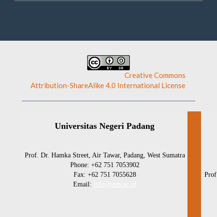
This work is licensed under a
Creative Commons
Attribution-ShareAlike 4.0 International License
.
Universitas Negeri Padang
Prof. Dr. Hamka Street, Air Tawar, Padang, West Sumatra
Phone: +62 751 7053902
Fax: +62 751 7055628
Prof
Email:
info@unp.ac.id