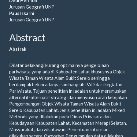
Article
Dedi Hermon
Jurusan Geografi UNP
Content
Paus Iskarni
Jurusan Geografi UNP
Abstract
Abstrak
Dilatar belakangi kurang optimalnya pengelolaan
pariwisata yang ada di Kabupaten Lahat khususnya Objek
Wisata Taman Wisata Alam Bukit Serelo sehingga
berdampak belum adanya sumbangsih PAD dari kegiatan
Pariwisata. Tujuan penelitian ini adalah untuk merumuskan
alternatif-alternatif strategi dan menyusun arah kebijakan
Pengembangan Objek Wisata Taman Wisata Alam Bukit
Serelo Kabupaten Lahat. Jenis penelitian ini adalah Mixed
Methods yang dilakukan pada Dinas Priwisata dan
Kebudayaan Kabupaten Lahat, Kecamatan Merapi Selatan,
Masyarakat, dan wisatawan. Penentuan informan
dilakukan secara
Purposive
. Pengumpulan data dilakukan