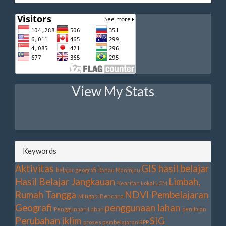
View My Stats
Keywords
Aktivitas
GIS
hasil belajar
belajar geografi
Danau Maninjau
Hasil Belajar
Jangkauan
Limbah,
Kearifan Lokal
LCM
Rumah Tangga
NDVI
Pembelajaran
Mitigasi Bencana
Geografi
penggunaan lahan
Penggunaan Lahan
penilaian
Perubahan iklim
SIG
proses pembelajaran
RPP