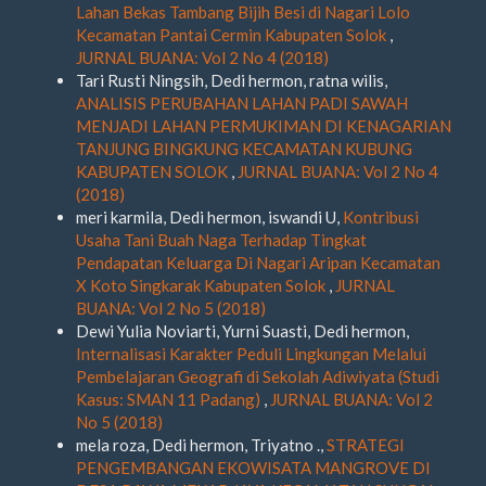
Lahan Bekas Tambang Bijih Besi di Nagari Lolo
Kecamatan Pantai Cermin Kabupaten Solok
,
JURNAL BUANA: Vol 2 No 4 (2018)
Tari Rusti Ningsih, Dedi hermon, ratna wilis,
ANALISIS PERUBAHAN LAHAN PADI SAWAH
MENJADI LAHAN PERMUKIMAN DI KENAGARIAN
TANJUNG BINGKUNG KECAMATAN KUBUNG
KABUPATEN SOLOK
,
JURNAL BUANA: Vol 2 No 4
(2018)
meri karmila, Dedi hermon, iswandi U,
Kontribusi
Usaha Tani Buah Naga Terhadap Tingkat
Pendapatan Keluarga Di Nagari Aripan Kecamatan
X Koto Singkarak Kabupaten Solok
,
JURNAL
BUANA: Vol 2 No 5 (2018)
Dewi Yulia Noviarti, Yurni Suasti, Dedi hermon,
Internalisasi Karakter Peduli Lingkungan Melalui
Pembelajaran Geografi di Sekolah Adiwiyata (Studi
Kasus: SMAN 11 Padang)
,
JURNAL BUANA: Vol 2
No 5 (2018)
mela roza, Dedi hermon, Triyatno .,
STRATEGI
PENGEMBANGAN EKOWISATA MANGROVE DI