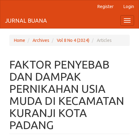
Register
Login
Quick
jump
JURNAL BUANA
Toggl
naviga
to
page
Home
Archives
Vol 8 No 4 (2024)
Articles
content
FAKTOR PENYEBAB
Main
Navigation
DAN DAMPAK
Main
Content
PERNIKAHAN USIA
Sidebar
MUDA DI KECAMATAN
KURANJI KOTA
PADANG