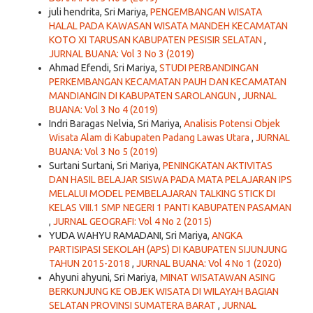
juli hendrita, Sri Mariya,
PENGEMBANGAN WISATA
HALAL PADA KAWASAN WISATA MANDEH KECAMATAN
KOTO XI TARUSAN KABUPATEN PESISIR SELATAN
,
JURNAL BUANA: Vol 3 No 3 (2019)
Ahmad Efendi, Sri Mariya,
STUDI PERBANDINGAN
PERKEMBANGAN KECAMATAN PAUH DAN KECAMATAN
MANDIANGIN DI KABUPATEN SAROLANGUN
,
JURNAL
BUANA: Vol 3 No 4 (2019)
Indri Baragas Nelvia, Sri Mariya,
Analisis Potensi Objek
Wisata Alam di Kabupaten Padang Lawas Utara
,
JURNAL
BUANA: Vol 3 No 5 (2019)
Surtani Surtani, Sri Mariya,
PENINGKATAN AKTIVITAS
DAN HASIL BELAJAR SISWA PADA MATA PELAJARAN IPS
MELALUI MODEL PEMBELAJARAN TALKING STICK DI
KELAS VIII.1 SMP NEGERI 1 PANTI KABUPATEN PASAMAN
,
JURNAL GEOGRAFI: Vol 4 No 2 (2015)
YUDA WAHYU RAMADANI, Sri Mariya,
ANGKA
PARTISIPASI SEKOLAH (APS) DI KABUPATEN SIJUNJUNG
TAHUN 2015-2018
,
JURNAL BUANA: Vol 4 No 1 (2020)
Ahyuni ahyuni, Sri Mariya,
MINAT WISATAWAN ASING
BERKUNJUNG KE OBJEK WISATA DI WILAYAH BAGIAN
SELATAN PROVINSI SUMATERA BARAT
,
JURNAL