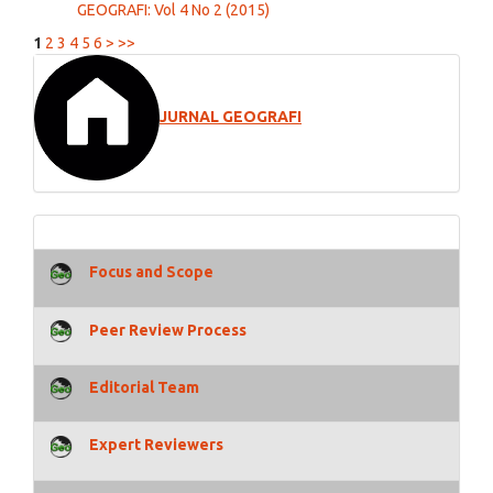
GEOGRAFI: Vol 4 No 2 (2015)
1
2
3
4
5
6
>
>>
JURNAL GEOGRAFI
Focus and Scope
Peer Review Process
Editorial Team
Expert Reviewers