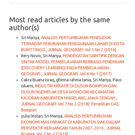
Most read articles by the same
author(s)
Sri Mariya,
ANALISIS PERTUMBUHAN PENDUDUK
TERHADAP PERUBAHAN PENGGUNAAN LAHAN DI KOTA
BUKITTINGGI
,
JURNAL GEOGRAFI: Vol 5 No 2 (2016)
Rery Novio, Sri Mariya,
PENDEKATAN SAINTIFIK DENGAN
SINTAK MODEL PEMBELAJARAN BERBASIS PENEMUAN
(DISCOVERY LEARNING) PADA PEMBELAJARAN
GEOGRAFI
,
JURNAL GEOGRAFI: Vol 6 No 1 (2017)
Cakra Buana Israq, ghinna rahma tania, Sri Mariya, Paus
Iskarni,
INDUSTRI KREATIF DI DUSUN BOMPON DAN
DUSUN NGEMPLAK DESA WONOGIRI KECAMATAN
KAJORAN KABUPATEN MAGELANG JAWA TENGAH
,
JURNAL GEOGRAFI: Vol 7 No 2 (2018): Penelitian DAS
Bompon
yulia lestari, Sri Mariya,
ANALISIS PERTUMBUHAN
EKONOMI MASYARAKAT DI KABUPATEN SIAK DALAM
PERSFEKTIF KERUANGAN TAHUN 2007-2016
,
JURNAL
BUANA: Vol 3 No 3 (2019)