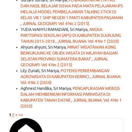
Surtani Surtani, Sri Mariya,
PENINGKATAN AKTIVITAS
DAN HASIL BELAJAR SISWA PADA MATA PELAJARAN IPS
MELALUI MODEL PEMBELAJARAN TALKING STICK DI
KELAS VIII.1 SMP NEGERI 1 PANTI KABUPATEN PASAMAN
,
JURNAL GEOGRAFI: Vol 4 No 2 (2015)
YUDA WAHYU RAMADANI, Sri Mariya,
ANGKA
PARTISIPASI SEKOLAH (APS) DI KABUPATEN SIJUNJUNG
TAHUN 2015-2018
,
JURNAL BUANA: Vol 4 No 1 (2020)
Ahyuni ahyuni, Sri Mariya,
MINAT WISATAWAN ASING
BERKUNJUNG KE OBJEK WISATA DI WILAYAH BAGIAN
SELATAN PROVINSI SUMATERA BARAT
,
JURNAL
GEOGRAFI: Vol 4 No 2 (2015)
Lily Zuriati, Sri Mariya,
POTENSI PERKEMBANGAN
AGROWISATA DI KABUPATEN KERINCI
,
JURNAL BUANA:
Vol 4 No 2 (2020)
Aghnest Handika, Sri Mariya,
PENGAPLIKASIAN WEBGIS
DALAM MEMBERIKAN INFORMASI PARIWISATA DI
KABUPATEN TANAH DATAR
,
JURNAL BUANA: Vol 4 No 1
(2020)
1
2
>
>>