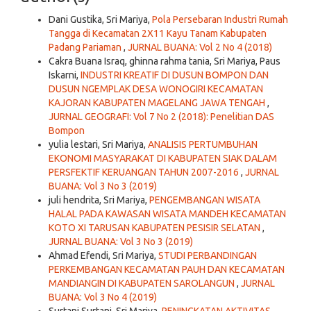
Dani Gustika, Sri Mariya,
Pola Persebaran Industri Rumah
Tangga di Kecamatan 2X11 Kayu Tanam Kabupaten
Padang Pariaman
,
JURNAL BUANA: Vol 2 No 4 (2018)
Cakra Buana Israq, ghinna rahma tania, Sri Mariya, Paus
Iskarni,
INDUSTRI KREATIF DI DUSUN BOMPON DAN
DUSUN NGEMPLAK DESA WONOGIRI KECAMATAN
KAJORAN KABUPATEN MAGELANG JAWA TENGAH
,
JURNAL GEOGRAFI: Vol 7 No 2 (2018): Penelitian DAS
Bompon
yulia lestari, Sri Mariya,
ANALISIS PERTUMBUHAN
EKONOMI MASYARAKAT DI KABUPATEN SIAK DALAM
PERSFEKTIF KERUANGAN TAHUN 2007-2016
,
JURNAL
BUANA: Vol 3 No 3 (2019)
juli hendrita, Sri Mariya,
PENGEMBANGAN WISATA
HALAL PADA KAWASAN WISATA MANDEH KECAMATAN
KOTO XI TARUSAN KABUPATEN PESISIR SELATAN
,
JURNAL BUANA: Vol 3 No 3 (2019)
Ahmad Efendi, Sri Mariya,
STUDI PERBANDINGAN
PERKEMBANGAN KECAMATAN PAUH DAN KECAMATAN
MANDIANGIN DI KABUPATEN SAROLANGUN
,
JURNAL
BUANA: Vol 3 No 4 (2019)