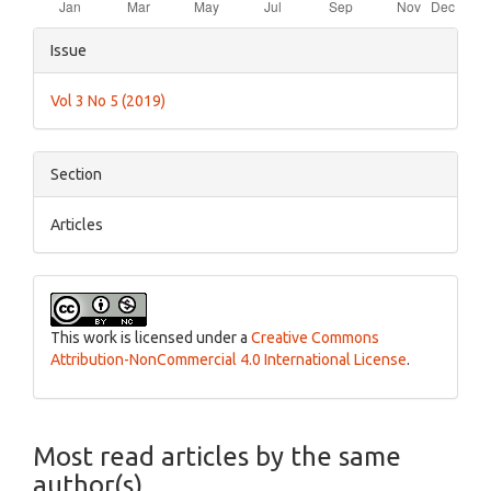
Article
Issue
Details
Vol 3 No 5 (2019)
Section
Articles
This work is licensed under a
Creative Commons
Attribution-NonCommercial 4.0 International License
.
Most read articles by the same
author(s)