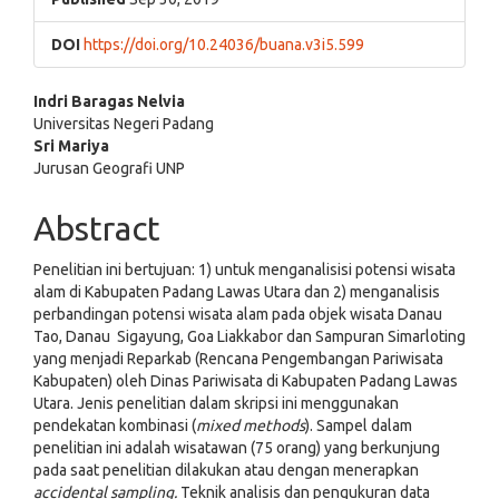
DOI
https://doi.org/10.24036/buana.v3i5.599
Main
Indri Baragas Nelvia
Universitas Negeri Padang
Article
Sri Mariya
Jurusan Geografi UNP
Content
Abstract
Penelitian ini bertujuan: 1) untuk menganalisisi potensi wisata
alam di Kabupaten Padang Lawas Utara dan 2) menganalisis
perbandingan potensi wisata alam pada objek wisata Danau
Tao, Danau Sigayung, Goa Liakkabor dan Sampuran Simarloting
yang menjadi Reparkab (Rencana Pengembangan Pariwisata
Kabupaten) oleh Dinas Pariwisata di Kabupaten Padang Lawas
Utara. Jenis penelitian dalam skripsi ini menggunakan
pendekatan kombinasi (
mixed methods
). Sampel dalam
penelitian ini adalah wisatawan (75 orang) yang berkunjung
pada saat penelitian dilakukan atau dengan menerapkan
accidental sampling.
Teknik analisis dan pengukuran data