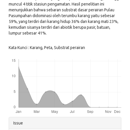
muncul 4 titik stasiun pengamatan. Hasil penelitian ini
menunjukkan bahwa sebaran substrat dasar perairan Pulau
Pasumpahan didominasi oleh terumbu karang yaitu sebesar
59%, yang terdiri dari karang hidup 36% dan karang mati 23%,
kemudian sisanya terdiri dari abiotik berupa pasir, batuan,
lumpur sebesar 41%.
Kata Kunci : Karang, Peta, Substrat perairan
Downloads
Article
Issue