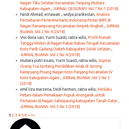
Nagari Tiku Selatan Kecamatan Tanjung Mutiara
Kabupaten Agam
,
JURNAL GEOGRAFI: Vol 7 No 1 (2018)
Fandi Ahmad, ernawati ., widya prarikeslan,
Analisis
Persebaran Penerima Kartu Indonesia Pintar (KIP) di
Nagari Panampuang Kecamatan Ampek Angkek
,
JURNAL
BUANA: Vol 2 No 4 (2018)
Vivi dona sari, Yurni Suasti, ratna wilis,
Profil Rumah
Tangga Miskin di Nagari Pakan Rabaa Tengah Kecamatan
Koto Parik Gadang Diateh Kabupaten Solok Selatan
,
JURNAL BUANA: Vol 2 No 4 (2018)
mutiara putri insani, Yurni Suasti, ratna wilis,
Aspirai
Orang Tua tentang Pendidikan Anak di Jorong
Kampuang Pisang Nagari Koto Panjang Kecamatan IV
Koto Kabupaten Agam
,
JURNAL BUANA: Vol 2 No 5
(2018)
emil liza marzena, Dedi hermon, ratna wilis,
Perilaku
Petani dalam Pemakaian Pupuk Anorganik untuk
Pertanian di Nagari Salimpaung Kabupaten Tanah Datar
,
JURNAL BUANA: Vol 2 No 5 (2018)
1
2
3
4
5
6
>
>>