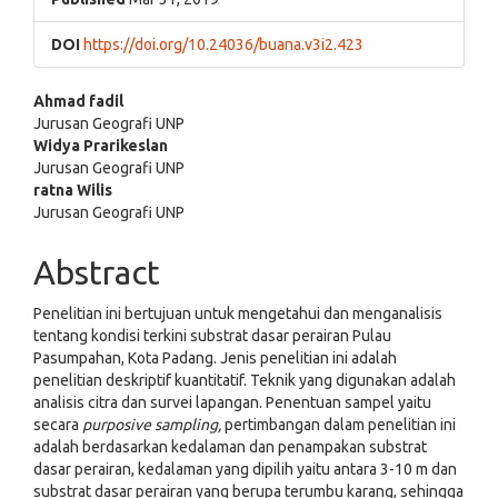
DOI
https://doi.org/10.24036/buana.v3i2.423
Main
Ahmad fadil
Jurusan Geografi UNP
Article
Widya Prarikeslan
Jurusan Geografi UNP
Content
ratna Wilis
Jurusan Geografi UNP
Abstract
Penelitian ini bertujuan untuk mengetahui dan menganalisis
tentang kondisi terkini substrat dasar perairan Pulau
Pasumpahan, Kota Padang. Jenis penelitian ini adalah
penelitian deskriptif kuantitatif. Teknik yang digunakan adalah
analisis citra dan survei lapangan. Penentuan sampel yaitu
secara
purposive sampling,
pertimbangan dalam penelitian ini
adalah berdasarkan kedalaman dan penampakan substrat
dasar perairan, kedalaman yang dipilih yaitu antara 3-10 m dan
substrat dasar perairan yang berupa terumbu karang, sehingga