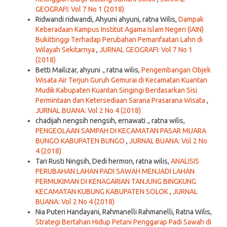
GEOGRAFI: Vol 7 No 1 (2018)
Ridwandi ridwandi, Ahyuni ahyuni, ratna Wilis,
Dampak
Keberadaan Kampus Institut Agama Islam Negeri (IAIN)
Bukittinggi Terhadap Perubahan Pemanfaatan Lahn di
Wilayah Sekitarnya
,
JURNAL GEOGRAFI: Vol 7 No 1
(2018)
Betti Mailizar, ahyuni ., ratna wilis,
Pengembangan Objek
Wisata Air Terjun Guruh Gemurai di Kecamatan Kuantan
Mudik Kabupaten Kuantan Singingi Berdasarkan Sisi
Permintaan dan Ketersediaan Sarana Prasarana Wisata
,
JURNAL BUANA: Vol 2 No 4 (2018)
chadijah nengsih nengsih, ernawati ., ratna wilis,
PENGEOLAAN SAMPAH DI KECAMATAN PASAR MUARA
BUNGO KABUPATEN BUNGO
,
JURNAL BUANA: Vol 2 No
4 (2018)
Tari Rusti Ningsih, Dedi hermon, ratna wilis,
ANALISIS
PERUBAHAN LAHAN PADI SAWAH MENJADI LAHAN
PERMUKIMAN DI KENAGARIAN TANJUNG BINGKUNG
KECAMATAN KUBUNG KABUPATEN SOLOK
,
JURNAL
BUANA: Vol 2 No 4 (2018)
Nia Puteri Handayani, Rahmanelli Rahmanelli, Ratna Wilis,
Strategi Bertahan Hidup Petani Penggarap Padi Sawah di