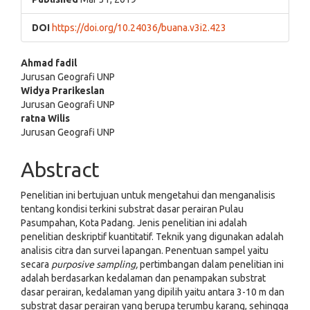
DOI
https://doi.org/10.24036/buana.v3i2.423
Main
Ahmad fadil
Jurusan Geografi UNP
Article
Widya Prarikeslan
Jurusan Geografi UNP
Content
ratna Wilis
Jurusan Geografi UNP
Abstract
Penelitian ini bertujuan untuk mengetahui dan menganalisis
tentang kondisi terkini substrat dasar perairan Pulau
Pasumpahan, Kota Padang. Jenis penelitian ini adalah
penelitian deskriptif kuantitatif. Teknik yang digunakan adalah
analisis citra dan survei lapangan. Penentuan sampel yaitu
secara
purposive sampling,
pertimbangan dalam penelitian ini
adalah berdasarkan kedalaman dan penampakan substrat
dasar perairan, kedalaman yang dipilih yaitu antara 3-10 m dan
substrat dasar perairan yang berupa terumbu karang, sehingga