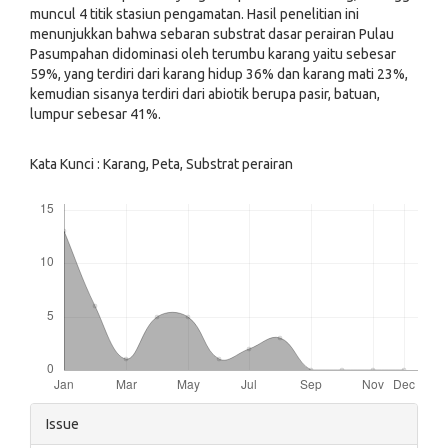
muncul 4 titik stasiun pengamatan. Hasil penelitian ini
menunjukkan bahwa sebaran substrat dasar perairan Pulau
Pasumpahan didominasi oleh terumbu karang yaitu sebesar
59%, yang terdiri dari karang hidup 36% dan karang mati 23%,
kemudian sisanya terdiri dari abiotik berupa pasir, batuan,
lumpur sebesar 41%.
Kata Kunci : Karang, Peta, Substrat perairan
Downloads
Article
Issue