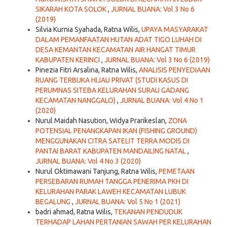
SIKARAH KOTA SOLOK
,
JURNAL BUANA: Vol 3 No 6
(2019)
Silvia Kurnia Syahada, Ratna Wilis,
UPAYA MASYARAKAT
DALAM PEMANFAATAN HUTAN ADAT TIGO LUHAH DI
DESA KEMANTAN KECAMATAN AIR HANGAT TIMUR
KABUPATEN KERINCI
,
JURNAL BUANA: Vol 3 No 6 (2019)
Pinezia Fitri Arsalina, Ratna Wilis,
ANALISIS PENYEDIAAN
RUANG TERBUKA HIJAU PRIVAT (STUDI KASUS DI
PERUMNAS SITEBA KELURAHAN SURAU GADANG
KECAMATAN NANGGALO)
,
JURNAL BUANA: Vol 4 No 1
(2020)
Nurul Maidah Nasution, Widya Prarikeslan,
ZONA
POTENSIAL PENANGKAPAN IKAN (FISHING GROUND)
MENGGUNAKAN CITRA SATELIT TERRA MODIS DI
PANTAI BARAT KABUPATEN MANDAILING NATAL
,
JURNAL BUANA: Vol 4 No 3 (2020)
Nurul Oktimawani Tanjung, Ratna Wilis,
PEMETAAN
PERSEBARAN RUMAH TANGGA PENERIMA PKH DI
KELURAHAN PARAK LAWEH KECAMATAN LUBUK
BEGALUNG
,
JURNAL BUANA: Vol 5 No 1 (2021)
badri ahmad, Ratna Wilis,
TEKANAN PENDUDUK
TERHADAP LAHAN PERTANIAN SAWAH PER KELURAHAN