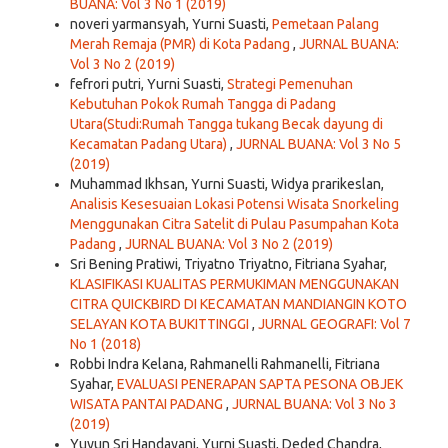
BUANA: Vol 3 No 1 (2019)
noveri yarmansyah, Yurni Suasti,
Pemetaan Palang
Merah Remaja (PMR) di Kota Padang
,
JURNAL BUANA:
Vol 3 No 2 (2019)
fefrori putri, Yurni Suasti,
Strategi Pemenuhan
Kebutuhan Pokok Rumah Tangga di Padang
Utara(Studi:Rumah Tangga tukang Becak dayung di
Kecamatan Padang Utara)
,
JURNAL BUANA: Vol 3 No 5
(2019)
Muhammad Ikhsan, Yurni Suasti, Widya prarikeslan,
Analisis Kesesuaian Lokasi Potensi Wisata Snorkeling
Menggunakan Citra Satelit di Pulau Pasumpahan Kota
Padang
,
JURNAL BUANA: Vol 3 No 2 (2019)
Sri Bening Pratiwi, Triyatno Triyatno, Fitriana Syahar,
KLASIFIKASI KUALITAS PERMUKIMAN MENGGUNAKAN
CITRA QUICKBIRD DI KECAMATAN MANDIANGIN KOTO
SELAYAN KOTA BUKITTINGGI
,
JURNAL GEOGRAFI: Vol 7
No 1 (2018)
Robbi Indra Kelana, Rahmanelli Rahmanelli, Fitriana
Syahar,
EVALUASI PENERAPAN SAPTA PESONA OBJEK
WISATA PANTAI PADANG
,
JURNAL BUANA: Vol 3 No 3
(2019)
Yuyun Sri Handayani, Yurni Suasti, Deded Chandra,