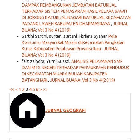
DAMPAK PEMBANGUNAN JEMBATAN BATURIJAL
TERHADAP SISTEM PEMASARAN HASIL KELAPA SAWIT
DI JORONG BATURIJAL NAGARI BATURIJAL KECAMATAN
PADANG LAWEH KABUPATEN DHARMASRAYA
,
JURNAL
BUANA: Vol 3 No 4 (2019)
Sartini Sartini, surtani surtani, Fitriana Syahar,
Pola
Konsumsi Masyarakat Miskin di Kecamatan Pangkalan
Kuras Kabupaten Pelalawan Provinsi Riau
,
JURNAL
BUANA: Vol 3 No 4 (2019)
faiz zaindra, Yurni Suasti,
ANALISIS PELAYANAN SMP
DAN MTS NEGERI TERHADAP PERMUKIMAN PENDUDUK
DI KECAMATAN MUARA BULIAN KABUPATEN
BATANGHARI
,
JURNAL BUANA: Vol 3 No 4 (2019)
<<
<
1
2
3
4
5
6
>
>>
JURNAL GEOGRAFI