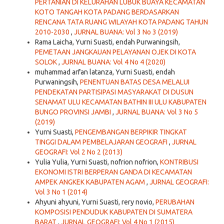
PERTANIAN DI KELURAHAN LUBUK BUAYA KECAMATAN
KOTO TANGAH KOTA PADANG BERDASARKAN
RENCANA TATA RUANG WILAYAH KOTA PADANG TAHUN
2010-2030
,
JURNAL BUANA: Vol 3 No 3 (2019)
Rama Laicha, Yurni Suasti, endah Purwaningsih,
PEMETAAN JANGKAUAN PELAYANAN OJEK DI KOTA
SOLOK
,
JURNAL BUANA: Vol 4 No 4 (2020)
muhammad arfan latanza, Yurni Suasti, endah
Purwaningsih,
PENENTUAN BATAS DESA MELALUI
PENDEKATAN PARTISIPASI MASYARAKAT DI DUSUN
SENAMAT ULU KECAMATAN BATHIN III ULU KABUPATEN
BUNGO PROVINSI JAMBI
,
JURNAL BUANA: Vol 3 No 5
(2019)
Yurni Suasti,
PENGEMBANGAN BERPIKIR TINGKAT
TINGGI DALAM PEMBELAJARAN GEOGRAFI
,
JURNAL
GEOGRAFI: Vol 2 No 2 (2013)
Yulia Yulia, Yurni Suasti, nofrion nofrion,
KONTRIBUSI
EKONOMI ISTRI BERPERAN GANDA DI KECAMATAN
AMPEK ANGKEK KABUPATEN AGAM
,
JURNAL GEOGRAFI:
Vol 3 No 1 (2014)
Ahyuni ahyuni, Yurni Suasti, rery novio,
PERUBAHAN
KOMPOSISI PENDUDUK KABUPATEN DI SUMATERA
BARAT
,
JURNAL GEOGRAFI: Vol 4 No 1 (2015)