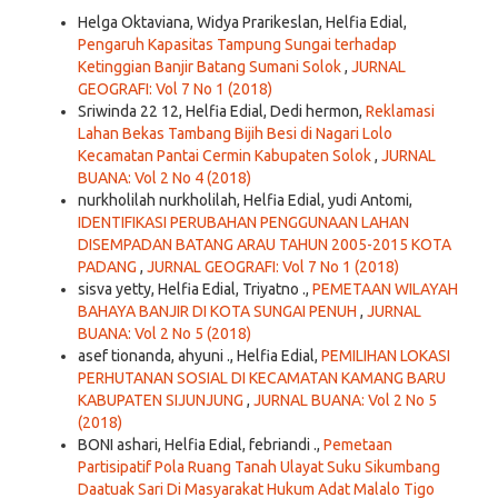
Helga Oktaviana, Widya Prarikeslan, Helfia Edial,
Pengaruh Kapasitas Tampung Sungai terhadap
Ketinggian Banjir Batang Sumani Solok
,
JURNAL
GEOGRAFI: Vol 7 No 1 (2018)
Sriwinda 22 12, Helfia Edial, Dedi hermon,
Reklamasi
Lahan Bekas Tambang Bijih Besi di Nagari Lolo
Kecamatan Pantai Cermin Kabupaten Solok
,
JURNAL
BUANA: Vol 2 No 4 (2018)
nurkholilah nurkholilah, Helfia Edial, yudi Antomi,
IDENTIFIKASI PERUBAHAN PENGGUNAAN LAHAN
DISEMPADAN BATANG ARAU TAHUN 2005-2015 KOTA
PADANG
,
JURNAL GEOGRAFI: Vol 7 No 1 (2018)
sisva yetty, Helfia Edial, Triyatno .,
PEMETAAN WILAYAH
BAHAYA BANJIR DI KOTA SUNGAI PENUH
,
JURNAL
BUANA: Vol 2 No 5 (2018)
asef tionanda, ahyuni ., Helfia Edial,
PEMILIHAN LOKASI
PERHUTANAN SOSIAL DI KECAMATAN KAMANG BARU
KABUPATEN SIJUNJUNG
,
JURNAL BUANA: Vol 2 No 5
(2018)
BONI ashari, Helfia Edial, febriandi .,
Pemetaan
Partisipatif Pola Ruang Tanah Ulayat Suku Sikumbang
Daatuak Sari Di Masyarakat Hukum Adat Malalo Tigo