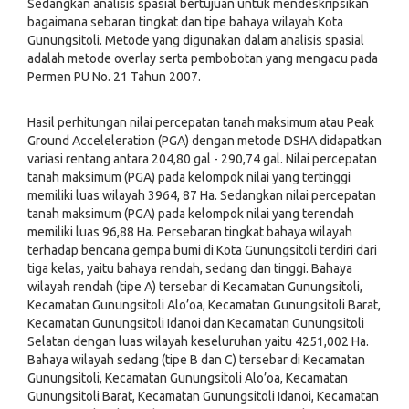
Sedangkan analisis spasial bertujuan untuk mendeskripsikan
bagaimana sebaran tingkat dan tipe bahaya wilayah Kota
Gunungsitoli. Metode yang digunakan dalam analisis spasial
adalah metode overlay serta pembobotan yang mengacu pada
Permen PU No. 21 Tahun 2007.
Hasil perhitungan nilai percepatan tanah maksimum atau Peak
Ground Acceleleration (PGA) dengan metode DSHA didapatkan
variasi rentang antara 204,80 gal - 290,74 gal. Nilai percepatan
tanah maksimum (PGA) pada kelompok nilai yang tertinggi
memiliki luas wilayah 3964, 87 Ha. Sedangkan nilai percepatan
tanah maksimum (PGA) pada kelompok nilai yang terendah
memiliki luas 96,88 Ha. Persebaran tingkat bahaya wilayah
terhadap bencana gempa bumi di Kota Gunungsitoli terdiri dari
tiga kelas, yaitu bahaya rendah, sedang dan tinggi. Bahaya
wilayah rendah (tipe A) tersebar di Kecamatan Gunungsitoli,
Kecamatan Gunungsitoli Alo’oa, Kecamatan Gunungsitoli Barat,
Kecamatan Gunungsitoli Idanoi dan Kecamatan Gunungsitoli
Selatan dengan luas wilayah keseluruhan yaitu 4251,002 Ha.
Bahaya wilayah sedang (tipe B dan C) tersebar di Kecamatan
Gunungsitoli, Kecamatan Gunungsitoli Alo’oa, Kecamatan
Gunungsitoli Barat, Kecamatan Gunungsitoli Idanoi, Kecamatan