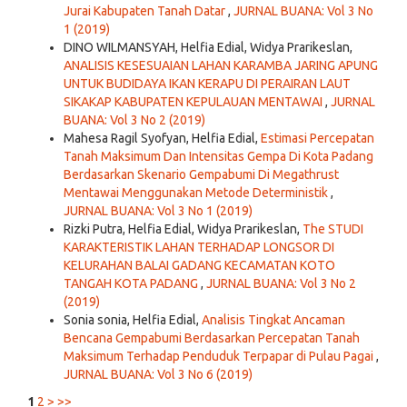
Jurai Kabupaten Tanah Datar
,
JURNAL BUANA: Vol 3 No
1 (2019)
DINO WILMANSYAH, Helfia Edial, Widya Prarikeslan,
ANALISIS KESESUAIAN LAHAN KARAMBA JARING APUNG
UNTUK BUDIDAYA IKAN KERAPU DI PERAIRAN LAUT
SIKAKAP KABUPATEN KEPULAUAN MENTAWAI
,
JURNAL
BUANA: Vol 3 No 2 (2019)
Mahesa Ragil Syofyan, Helfia Edial,
Estimasi Percepatan
Tanah Maksimum Dan Intensitas Gempa Di Kota Padang
Berdasarkan Skenario Gempabumi Di Megathrust
Mentawai Menggunakan Metode Deterministik
,
JURNAL BUANA: Vol 3 No 1 (2019)
Rizki Putra, Helfia Edial, Widya Prarikeslan,
The STUDI
KARAKTERISTIK LAHAN TERHADAP LONGSOR DI
KELURAHAN BALAI GADANG KECAMATAN KOTO
TANGAH KOTA PADANG
,
JURNAL BUANA: Vol 3 No 2
(2019)
Sonia sonia, Helfia Edial,
Analisis Tingkat Ancaman
Bencana Gempabumi Berdasarkan Percepatan Tanah
Maksimum Terhadap Penduduk Terpapar di Pulau Pagai
,
JURNAL BUANA: Vol 3 No 6 (2019)
1
2
>
>>