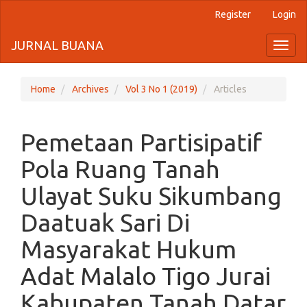
Register
Login
Quick
jump
JURNAL BUANA
Toggl
naviga
to
page
Home
Archives
Vol 3 No 1 (2019)
Articles
content
Pemetaan Partisipatif
Main
Navigation
Pola Ruang Tanah
Main
Content
Ulayat Suku Sikumbang
Sidebar
Daatuak Sari Di
Masyarakat Hukum
Adat Malalo Tigo Jurai
Kabupaten Tanah Datar