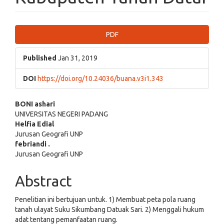
Article
PDF
Sidebar
Published
Jan 31, 2019
DOI
https://doi.org/10.24036/buana.v3i1.343
Main
BONI ashari
UNIVERSITAS NEGERI PADANG
Article
Helfia Edial
Jurusan Geografi UNP
Content
febriandi .
Jurusan Geografi UNP
Abstract
Penelitian ini bertujuan untuk. 1) Membuat peta pola ruang
tanah ulayat Suku Sikumbang Datuak Sari. 2) Menggali hukum
adat tentang pemanfaatan ruang.