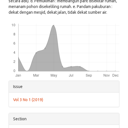
secara adil). d. Pemukiman : membangun parit disekitar rumah,
menanam pohon disekeliling rumah. e. Pandam pakuburan :
dekat dengan mesjid, dekat jalan, tidak dekat sumber air.
Downloads
Article
Issue
Details
Vol 3 No 1 (2019)
Section