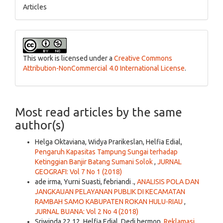
Articles
This work is licensed under a
Creative Commons
Attribution-NonCommercial 4.0 International License
.
Most read articles by the same
author(s)
Helga Oktaviana, Widya Prarikeslan, Helfia Edial,
Pengaruh Kapasitas Tampung Sungai terhadap
Ketinggian Banjir Batang Sumani Solok
,
JURNAL
GEOGRAFI: Vol 7 No 1 (2018)
ade irma, Yurni Suasti, febriandi .,
ANALISIS POLA DAN
JANGKAUAN PELAYANAN PUBLIK DI KECAMATAN
RAMBAH SAMO KABUPATEN ROKAN HULU-RIAU
,
JURNAL BUANA: Vol 2 No 4 (2018)
Sriwinda 22 12, Helfia Edial, Dedi hermon,
Reklamasi