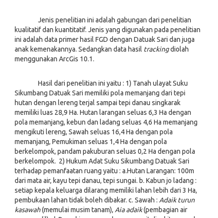
Jenis penelitian ini adalah gabungan dari penelitian
kualitatif dan kuantitatif. Jenis yang digunakan pada penelitian
ini adalah data primer hasil FGD dengan Datuak Sari dan juga
anak kemenakannya. Sedangkan data hasil
tracking
diolah
menggunakan ArcGis 10.1.
Hasil dari penelitian ini yaitu : 1) Tanah ulayat Suku
Sikumbang Datuak Sari memiliki pola memanjang dari tepi
hutan dengan lereng terjal sampai tepi danau singkarak
memiliki luas 28,9 Ha. Hutan larangan seluas 6,3 Ha dengan
pola memanjang, kebun dan ladang seluas 4,6 Ha memanjang
mengikuti lereng, Sawah seluas 16,4 Ha dengan pola
memanjang, Pemukiman seluas 1,4 Ha dengan pola
berkelompok, pandam pakuburan seluas 0,2 Ha dengan pola
berkelompok. 2) Hukum Adat Suku Sikumbang Datuak Sari
terhadap pemanfaatan ruang yaitu : a.Hutan Larangan: 100m
dari mata air, kayu tepi danau, tepi sungai. b. Kabun jo ladang :
setiap kepala keluarga dilarang memiliki lahan lebih dari 3 Ha,
pembukaan lahan tidak boleh dibakar. c. Sawah :
Adaik turun
kasawah
(memulai musim tanam),
Aia adaik
(pembagian air