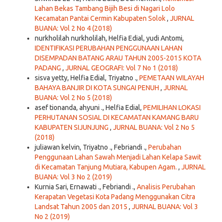
Lahan Bekas Tambang Bijih Besi di Nagari Lolo
Kecamatan Pantai Cermin Kabupaten Solok
,
JURNAL
BUANA: Vol 2 No 4 (2018)
nurkholilah nurkholilah, Helfia Edial, yudi Antomi,
IDENTIFIKASI PERUBAHAN PENGGUNAAN LAHAN
DISEMPADAN BATANG ARAU TAHUN 2005-2015 KOTA
PADANG
,
JURNAL GEOGRAFI: Vol 7 No 1 (2018)
sisva yetty, Helfia Edial, Triyatno .,
PEMETAAN WILAYAH
BAHAYA BANJIR DI KOTA SUNGAI PENUH
,
JURNAL
BUANA: Vol 2 No 5 (2018)
asef tionanda, ahyuni ., Helfia Edial,
PEMILIHAN LOKASI
PERHUTANAN SOSIAL DI KECAMATAN KAMANG BARU
KABUPATEN SIJUNJUNG
,
JURNAL BUANA: Vol 2 No 5
(2018)
juliawan kelvin, Triyatno ., Febriandi .,
Perubahan
Penggunaan Lahan Sawah Menjadi Lahan Kelapa Sawit
di Kecamatan Tanjung Mutiara, Kabupen Agam.
,
JURNAL
BUANA: Vol 3 No 2 (2019)
Kurnia Sari, Ernawati ., Febriandi .,
Analisis Perubahan
Kerapatan Vegetasi Kota Padang Menggunakan Citra
Landsat Tahun 2005 dan 2015
,
JURNAL BUANA: Vol 3
No 2 (2019)