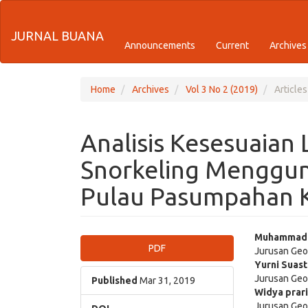
Quick
JURNAL BUANA
jump
Announcements
Current
Archives
to
page
Home
Archives
Vol 3 No 2 (2019)
Articles
content
Analisis Kesesuaian 
Main
Navigation
Snorkeling Mengguna
Main
Content
Pulau Pasumpahan 
Sidebar
Article
Main
Muhammad 
PDF
Jurusan Geo
Sidebar
Articl
Yurni Suast
Jurusan Geo
Cont
Published
Mar 31, 2019
Widya prar
Jurusan Geo