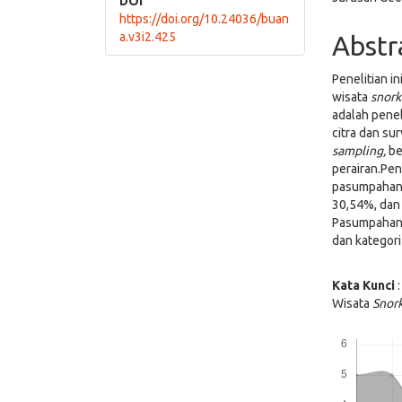
DOI
https://doi.org/10.24036/buan
a.v3i2.425
Abstr
Penelitian i
wisata
snork
adalah penel
citra dan su
sampling,
be
perairan.Pen
pasumpahan 
30,54%, dan 
Pasumpahan t
dan kategori
Kata Kunci
Wisata
Snor
Downloads