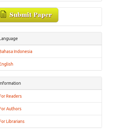
Language
Bahasa Indonesia
English
Information
For Readers
For Authors
For Librarians