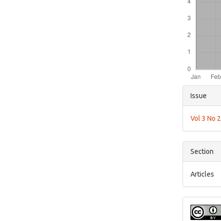
Articl
Issue
Detai
Vol 3 No 
Section
Articles