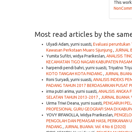
This work
NonCommer
Most read articles by the sam
Ulyadi Adam, yurni suasti,
Evaluasi peruntukan 
Kawasan Perkotaan Muaro Sijunjung
,
JURNAL B
Yumita Sufitri, widya Prarikeslan,
ANALISIS TI
KECAMATAN TIGO NAGARI KABUPATEN PASA
harpendi pendi bahri, yurni suasti, Triyatno Tri
KOTO TANGAH KOTA PADANG
,
JURNAL BUANA:
Roni Suryadi, yurni suasti,
ANALISIS INDEKS 
PADANG TAHUN 2017 BERDASARKAN PUSAT 
irma putri arima, yurni suasti,
ANALISIS ANGKA 
SELATAN TAHUN 2013-2017
,
JURNAL BUANA: V
Uirma Triwi Deana, yurni suasti,
PENGARUH PEL
PROFESIONAL GURU GEOGRAFI SMA DI KABU
YOVY IRFANOLLA, Widya Prarikeslan,
PENGELO
PENGOLAH DAN PEMASAR HASIL PERIKANAN 
PADANG
,
JURNAL BUANA: Vol 4 No 6 (2020)