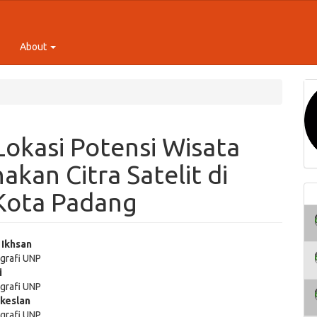
About
Lokasi Potensi Wisata
kan Citra Satelit di
Kota Padang
Ikhsan
grafi UNP
e
i
grafi UNP
ent
ikeslan
grafi UNP