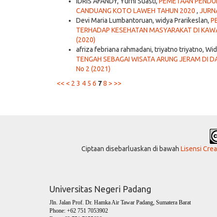
IDRIS AFANDY, Yurni Suasti,
PEMETAAN PENDUD
CANDUANG KOTO LAWEH TAHUN 2020
,
JURNA
Devi Maria Lumbantoruan, widya Prarikeslan,
P
TERHADAP KESEHATAN MASYARAKAT DI KAW
(2020)
afriza febriana rahmadani, triyatno triyatno, Wi
TENGAH SEBAGAI WISATA ARUNG JERAM DI D
No 2 (2021)
<<
<
2
3
4
5
6
7
8
>
>>
Ciptaan disebarluaskan di bawah
Lisensi Cre
Universitas Negeri Padang
Jln. Jalan Prof. Dr. Hamka Air Tawar Padang, Sumatera Barat
Phone: +62 751 7053902