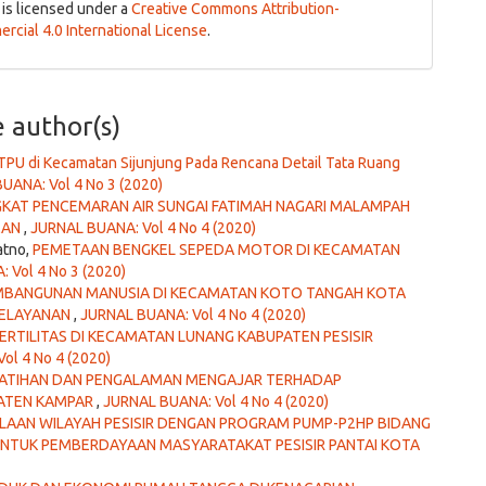
 is licensed under a
Creative Commons Attribution-
cial 4.0 International License
.
e author(s)
TPU di Kecamatan Sijunjung Pada Rencana Detail Tata Ruang
UANA: Vol 4 No 3 (2020)
NGKAT PENCEMARAN AIR SUNGAI FATIMAH NAGARI MALAMPAH
MAN
,
JURNAL BUANA: Vol 4 No 4 (2020)
yatno,
PEMETAAN BENGKEL SEPEDA MOTOR DI KECAMATAN
 Vol 4 No 3 (2020)
PEMBANGUNAN MANUSIA DI KECAMATAN KOTO TANGAH KOTA
PELAYANAN
,
JURNAL BUANA: Vol 4 No 4 (2020)
FERTILITAS DI KECAMATAN LUNANG KABUPATEN PESISIR
ol 4 No 4 (2020)
ATIHAN DAN PENGALAMAN MENGAJAR TERHADAP
PATEN KAMPAR
,
JURNAL BUANA: Vol 4 No 4 (2020)
LAAN WILAYAH PESISIR DENGAN PROGRAM PUMP-P2HP BIDANG
UNTUK PEMBERDAYAAN MASYARATAKAT PESISIR PANTAI KOTA