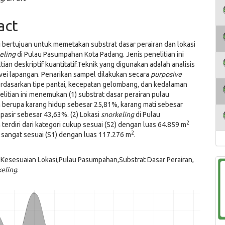
act
ni bertujuan untuk memetakan substrat dasar perairan dan lokasi
eling
di Pulau Pasumpahan Kota Padang. Jenis penelitian ini
tian deskriptif kuantitatif.Teknik yang digunakan adalah analisis
rvei lapangan. Penarikan sampel dilakukan secara
purposive
rdasarkan tipe pantai, kecepatan gelombang, dan kedalaman
elitian ini menemukan (1) substrat dasar perairan pulau
berupa karang hidup sebesar 25,81%, karang mati sebesar
pasir sebesar 43,63%. (2) Lokasi
snorkeling
di Pulau
2
erdiri dari kategori cukup sesuai (S2) dengan luas 64.859 m
2
 sangat sesuai (S1) dengan luas 117.276 m
.
: Kesesuaian Lokasi,Pulau Pasumpahan,Substrat Dasar Perairan,
keling
.