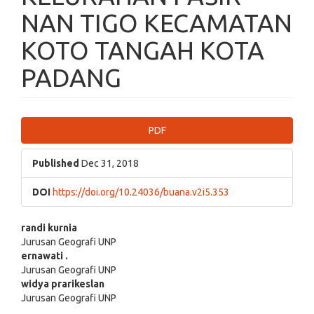
NAN TIGO KECAMATAN
KOTO TANGAH KOTA
PADANG
Article
PDF
Sidebar
Published
Dec 31, 2018
DOI
https://doi.org/10.24036/buana.v2i5.353
Main
randi kurnia
Jurusan Geografi UNP
Article
ernawati .
Jurusan Geografi UNP
Content
widya prarikeslan
Jurusan Geografi UNP