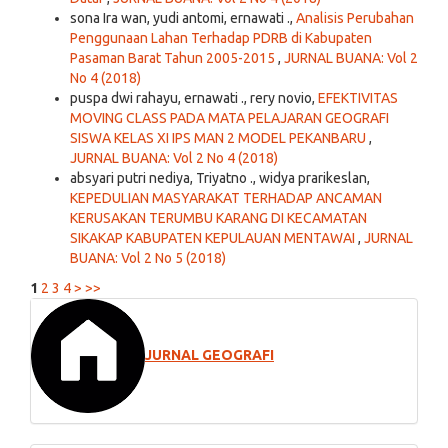
sona Ira wan, yudi antomi, ernawati .,
Analisis Perubahan
Penggunaan Lahan Terhadap PDRB di Kabupaten
Pasaman Barat Tahun 2005-2015
,
JURNAL BUANA: Vol 2
No 4 (2018)
puspa dwi rahayu, ernawati ., rery novio,
EFEKTIVITAS
MOVING CLASS PADA MATA PELAJARAN GEOGRAFI
SISWA KELAS XI IPS MAN 2 MODEL PEKANBARU
,
JURNAL BUANA: Vol 2 No 4 (2018)
absyari putri nediya, Triyatno ., widya prarikeslan,
KEPEDULIAN MASYARAKAT TERHADAP ANCAMAN
KERUSAKAN TERUMBU KARANG DI KECAMATAN
SIKAKAP KABUPATEN KEPULAUAN MENTAWAI
,
JURNAL
BUANA: Vol 2 No 5 (2018)
1
2
3
4
>
>>
JURNAL GEOGRAFI