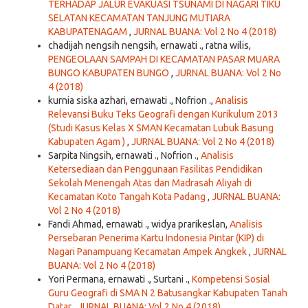
TERHADAP JALUR EVAKUASI TSUNAMI DI NAGARI TIKU
SELATAN KECAMATAN TANJUNG MUTIARA
KABUPATENAGAM
,
JURNAL BUANA: Vol 2 No 4 (2018)
chadijah nengsih nengsih, ernawati ., ratna wilis,
PENGEOLAAN SAMPAH DI KECAMATAN PASAR MUARA
BUNGO KABUPATEN BUNGO
,
JURNAL BUANA: Vol 2 No
4 (2018)
kurnia siska azhari, ernawati ., Nofrion .,
Analisis
Relevansi Buku Teks Geografi dengan Kurikulum 2013
(Studi Kasus Kelas X SMAN Kecamatan Lubuk Basung
Kabupaten Agam )
,
JURNAL BUANA: Vol 2 No 4 (2018)
Sarpita Ningsih, ernawati ., Nofrion .,
Analisis
Ketersediaan dan Penggunaan Fasilitas Pendidikan
Sekolah Menengah Atas dan Madrasah Aliyah di
Kecamatan Koto Tangah Kota Padang
,
JURNAL BUANA:
Vol 2 No 4 (2018)
Fandi Ahmad, ernawati ., widya prarikeslan,
Analisis
Persebaran Penerima Kartu Indonesia Pintar (KIP) di
Nagari Panampuang Kecamatan Ampek Angkek
,
JURNAL
BUANA: Vol 2 No 4 (2018)
Yori Permana, ernawati ., Surtani .,
Kompetensi Sosial
Guru Geografi di SMA N 2 Batusangkar Kabupaten Tanah
Datar
,
JURNAL BUANA: Vol 2 No 4 (2018)