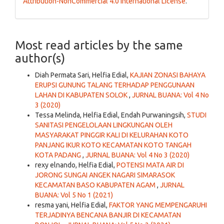
Attribution-NonCommercial 4.0 International License
.
Most read articles by the same
author(s)
Diah Permata Sari, Helfia Edial,
KAJIAN ZONASI BAHAYA
ERUPSI GUNUNG TALANG TERHADAP PENGGUNAAN
LAHAN DI KABUPATEN SOLOK
,
JURNAL BUANA: Vol 4 No
3 (2020)
Tessa Melinda, Helfia Edial, Endah Purwaningsih,
STUDI
SANITASI PENGELOLAAN LINGKUNGAN OLEH
MASYARAKAT PINGGIR KALI DI KELURAHAN KOTO
PANJANG IKUR KOTO KECAMATAN KOTO TANGAH
KOTA PADANG
,
JURNAL BUANA: Vol 4 No 3 (2020)
rexy elnando, Helfia Edial,
POTENSI MATA AIR DI
JORONG SUNGAI ANGEK NAGARI SIMARASOK
KECAMATAN BASO KABUPATEN AGAM
,
JURNAL
BUANA: Vol 5 No 1 (2021)
resma yani, Helfia Edial,
FAKTOR YANG MEMPENGARUHI
TERJADINYA BENCANA BANJIR DI KECAMATAN