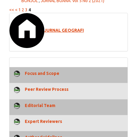
BONJOL
,
JURNAL BUANA: Vol 5 No 2 (2021)
<<
<
1
2
3
4
JURNAL GEOGRAFI
Focus and Scope
Peer Review Process
Editorial Team
Expert Reviewers