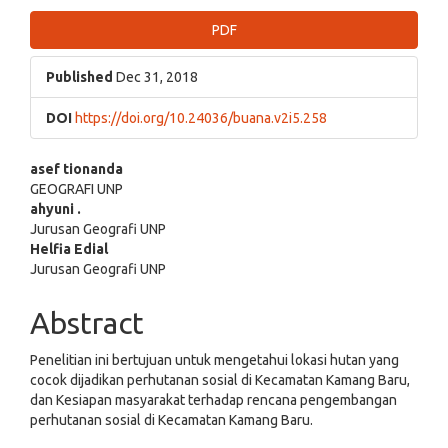
Article
PDF
Sidebar
Published
Dec 31, 2018
DOI
https://doi.org/10.24036/buana.v2i5.258
Main
asef tionanda
GEOGRAFI UNP
Article
ahyuni .
Jurusan Geografi UNP
Content
Helfia Edial
Jurusan Geografi UNP
Abstract
Penelitian ini bertujuan untuk mengetahui lokasi hutan yang
cocok dijadikan perhutanan sosial di Kecamatan Kamang Baru,
dan Kesiapan masyarakat terhadap rencana pengembangan
perhutanan sosial di Kecamatan Kamang Baru.