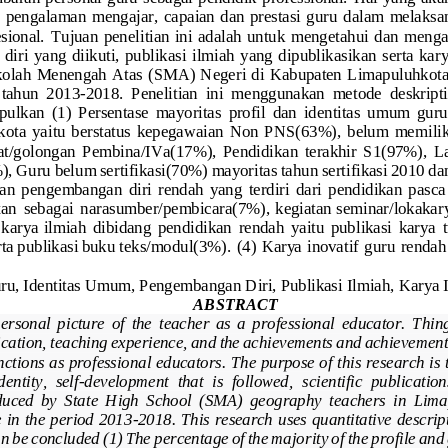
,  pengalaman  mengajar,  capaian  dan  prestasi  guru 
dalam  melaksan
sional. 
Tujuan  p
enelitian  ini  adalah  untuk  menge
tahui  dan  mengan
diri
yang  diikuti
, 
publik
asi  ilmiah
yang  dipublikasikan
serta  kary
ko
lah  Menengah  Atas (SMA) Negeri di Kabupaten  Limapuluhkot
 tahun  2013
-
2018
. 
Penelitian  ini  menggunakan  metode  deskripti
mpulkan
(1) 
Persentase  mayoritas 
profil  dan  identitas
umum  g
uru
ota  yaitu 
berstatus  kepegawaian  Non  PNS
(63%), 
belum  memilik
at/golongan  Pembin
a/IVa
(17%),  Pendidikan  terakhir 
S1(97%), 
L
, Guru belum sertifikasi
(70%) mayoritas tahun sertifikasi 2010 dan
an  p
engembangan  diri
rendah
yang 
terdiri  dari 
pendidikan  pasca  
t
an  sebagai  narasumber/pembicara
(7%),
kegiatan
seminar/lokakar
 karya
ilmiah  dibidang  pendidikan 
rendah 
yaitu 
publikasi  karya 
rta
publikasi
buku
teks/modul
(3%).  (4)  K
arya 
inovatif 
guru 
rendah 
uru, Identitas Umum, Pengembangan Diri, Publikasi Ilmiah, Karya 
A
BSTRACT
personal  picture  of  the 
teacher  as  a  professional 
educator
.  Thin
fication, teaching experience, and the achievements and achievements
nctions as professional educators.
The purpose of this 
research is 
entity,  self
-
development  that  is  followed,
scientific  publication
duced  by 
State  High 
School  (SMA)  geography  te
achers  in  Lim
 in the period 2013
-
2018
. 
This research uses q
uantitative descrip
can be concluded 
(1) The percentage of the major
ity of t
he profile and 