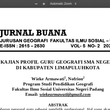
Zoom
Zoom
Out
In
JURNAL BUANA
JURUSAN GEOGRAFI  FAKULTAS ILMU S
OSIAL 
–
E
-
ISSN : 2615 
–
2630  
VOL
-
5 
NO
-
2   20
KAJIAN PROFIL GURU GEOGRAFI SMA NEGE
DI KABUPATEN LIMAPULUHKOTA
Wieke Armawati
, 
Nofrion
1
2
Program Studi Pendidikan Geografi
Fakultas Ilmu Sosial Universitas Negeri Padang
Email: 
wieke
armawati
@gmail.com
ABSTRAK 
baran  personal  guru  sebagai  pendidik professional. 
H
al  ya
ng aka