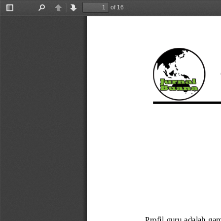
of 16
Toggle
Find
Previous
Next
Sidebar
Profil guru adalah  gam