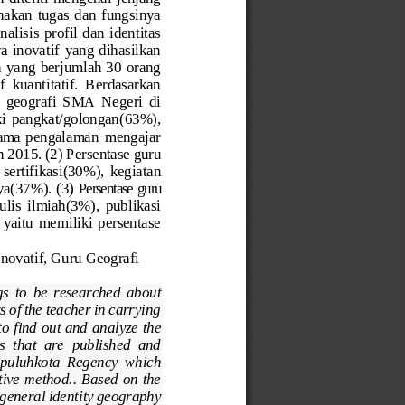
akan  tugas  dan  fungsinya 
alisis  profil  dan  identitas 
a  inovatif 
yang  dihasilkan 
a
yang berjumlah 30 orang
f 
kuantitatif
.  Berdasarkan 
  geografi  SMA  Negeri  di 
i  pangkat/golongan
(63%), 
ama 
pengalaman  mengajar 
 2015. (2) 
Persentase guru 
sertif
ikasi
(30%), 
kegiatan 
ya(37%).
(3)
Persentase guru 
tulis  ilmiah
(3%),  publikasi 
 yaitu 
memiliki  persentase
Inovatif, Guru Geografi
gs  to
be 
researched 
about 
 of the teacher in carrying 
to find out and
analyze
the 
s  that  are  published  and 
apuluhkota  Regency
which 
tive method.
. Based on the 
general identity 
geography 