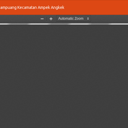
i Panampuang Kecamatan Ampek Angkek