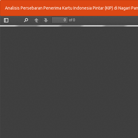
Return
Analisis Persebaran Penerima Kartu Indonesia Pintar (KIP) di Nagar
to
Article
Details