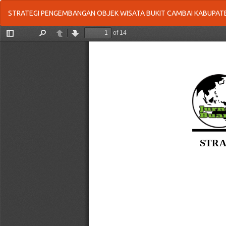
Return
STRATEGI PENGEMBANGAN OBJEK WISATA BUKIT CAMBAI KABUPAT
to
Article
Details