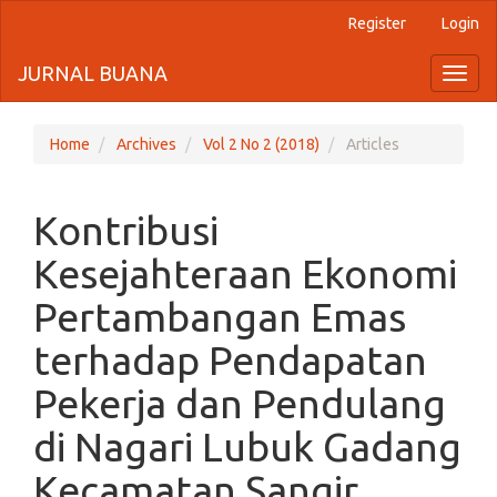
Register
Login
Quick
jump
JURNAL BUANA
Toggl
naviga
to
page
Home
Archives
Vol 2 No 2 (2018)
Articles
content
Kontribusi
Main
Navigation
Kesejahteraan Ekonomi
Main
Content
Pertambangan Emas
Sidebar
terhadap Pendapatan
Pekerja dan Pendulang
di Nagari Lubuk Gadang
Kecamatan Sangir