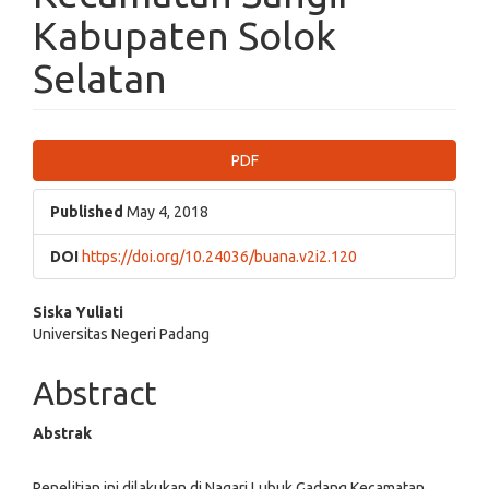
Kabupaten Solok
Selatan
Article
PDF
Sidebar
Published
May 4, 2018
DOI
https://doi.org/10.24036/buana.v2i2.120
Main
Siska Yuliati
Universitas Negeri Padang
Article
Content
Abstract
Abstrak
Penelitian ini dilakukan di Nagari Lubuk Gadang Kecamatan